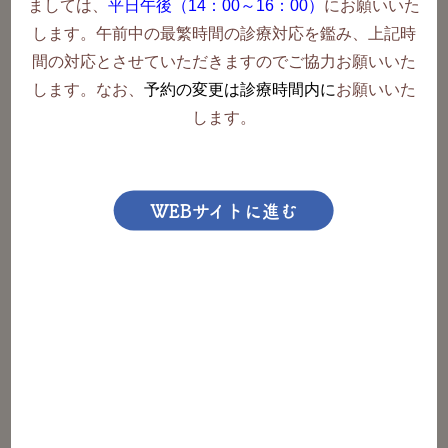
ましては、
平日午後（14：00～16：00）
にお願いいた
します
。午前中の最繁時間の診療対応を鑑み、上記時
間の対応とさせていただきますのでご協力お願いいた
します。なお、
予約の変更は診療時間内に
お願いいた
します。
お気軽にご相談下さい
092-322-3437
WEBサイトに進む
お問い合わせ
採用情報