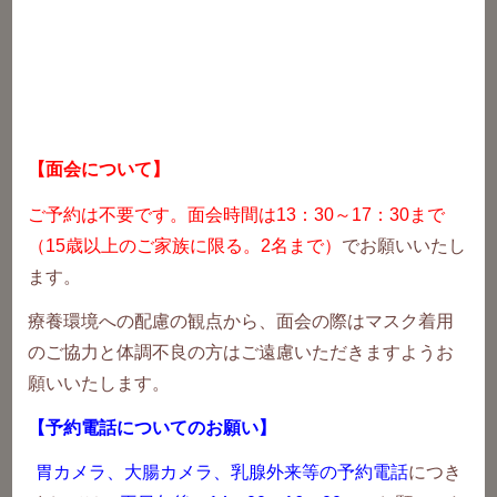
2022年12月2日（金）
【面会について】
お知らせ
ご予約は不要です。面会時間は13：30～17：30まで
年末年始休診のお知らせ
（15歳以上のご家族に限る。2名まで）
でお願いいたし
ます。
拡大サイズはコチラ（年末年始休診のお
療養環境への配慮の観点から、面会の際はマスク着用
知らせ）
のご協力と体調不良の方はご遠慮いただきますようお
願いいたします。
【予約電話についてのお願い】
新着情報一覧
胃カメラ、大腸カメラ、乳腺外来等の予約電話
につき