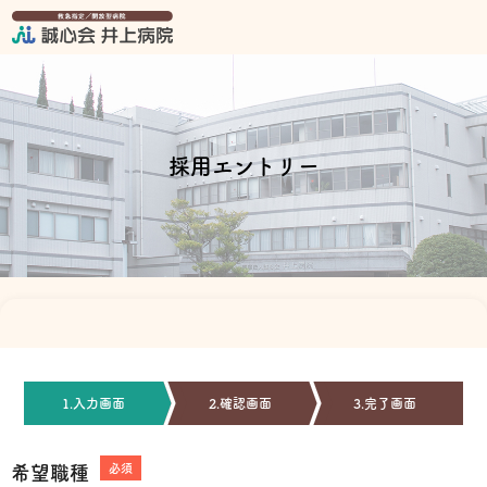
採用エントリー
1.入力画面
2.確認画面
3.完了画面
必須
希望職種